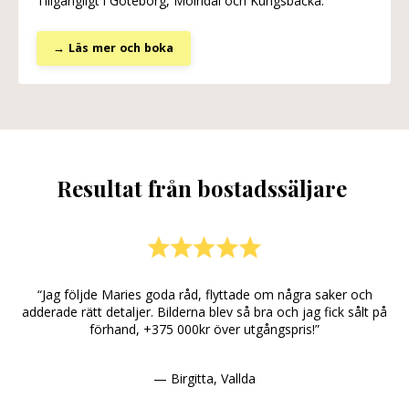
Tillgängligt i Göteborg, Mölndal och Kungsbacka.
→ Läs mer och boka
Resultat från bostadssäljare
“Jag följde Maries goda råd, flyttade om några saker och
adderade rätt detaljer. Bilderna blev så bra och jag fick sålt på
förhand, +375 000kr över utgångspris!”
— Birgitta, Vallda