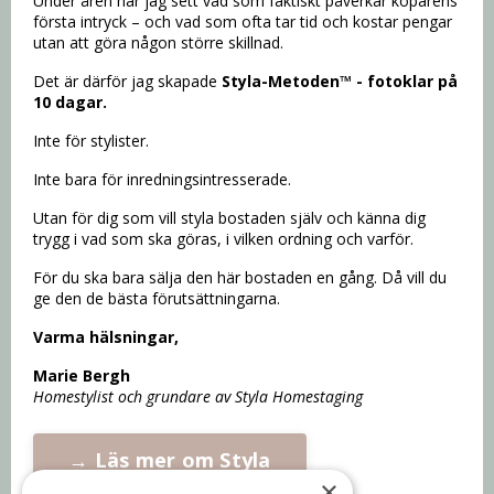
Under åren har jag sett vad som faktiskt påverkar köparens
första intryck – och vad som ofta tar tid och kostar pengar
utan att göra någon större skillnad.
Det är därför jag skapade
Styla-Metoden™ - fotoklar på
10 dagar.
Inte för stylister.
Inte bara för inredningsintresserade.
Utan för dig som vill styla bostaden själv och känna dig
trygg i vad som ska göras, i vilken ordning och varför.
För du ska bara sälja den här bostaden en gång.
Då vill du
ge den de bästa förutsättningarna.
Varma hälsningar,
Marie Bergh
Homestylist och grundare av Styla Homestaging
→ Läs mer om Styla
×