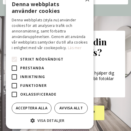
Denna webbplats
använder cookies
Denna webbplats (styla.nu) använder
cookies för att analysera trafik och
annonsmätning, samt förbättra
användarupplevelsen. Genom att använda
Redo att presentera din
vår webbplats samtycker du till alla cookies
i enlighet med vår cookiepolicy.
Läs mer
bostad som ett proffs?
STRIKT NÖDVÄNDIGT
Sluta gissa vad som gör störst skillnad.
PRESTANDA
Följ en beprövad steg-för-steg-metod som hjälper dig
INRIKTNING
att prioritera rätt, fatta tryggare beslut och bli fotoklar
inför fotografering och visning.
FUNKTIONER
OKLASSIFICERADE
ACCEPTERA ALLA
AVVISA ALLT
→ Se Styla-metoden™
VISA DETALJER